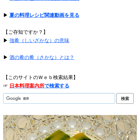
▶
夏の料理レシピ関連動画を見る
【ご存知ですか？】
▶
強肴（しいざかな）の意味
▶
酒の肴の肴（さかな）とは？
【このサイトのＷｅｂ検索結果】
☞
日本料理案内所
で検索する