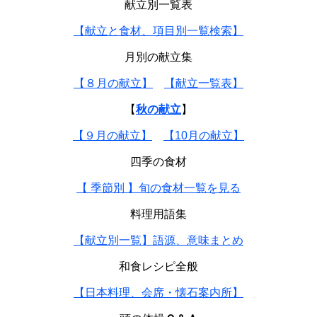
献立別一覧表
【献立と食材、項目別一覧検索】
月別の献立集
【８月の献立】
【献立一覧表】
【
秋の献立
】
【９月の献立】
【10月の献立】
四季の食材
【 季節別 】旬の食材一覧を見る
料理用語集
【献立別一覧】語源、意味まとめ
和食レシピ全般
【日本料理、会席・懐石案内所】