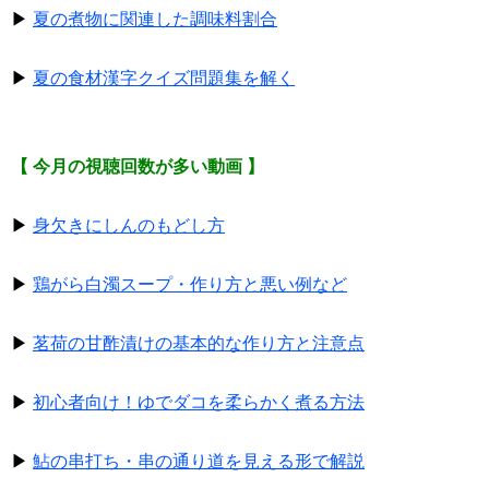
▶
夏の煮物に関連した調味料割合
▶
夏の食材漢字クイズ問題集を解く
【 今月の視聴回数が多い動画 】
▶
身欠きにしんのもどし方
▶
鶏がら白濁スープ・作り方と悪い例など
▶
茗荷の甘酢漬けの基本的な作り方と注意点
▶
初心者向け！ゆでダコを柔らかく煮る方法
▶
鮎の串打ち・串の通り道を見える形で解説