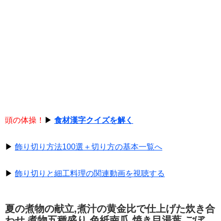
頭の体操！
▶
食材漢字クイズを解く
▶
飾り切り方法100選＋切り方の基本一覧へ
▶
飾り切りと細工料理の関連動画を視聴する
夏の煮物の献立,煮汁の黄金比で仕上げた炊き合
わせ,煮物五種盛り,色紙南瓜,焼き目湯葉,ごぼ