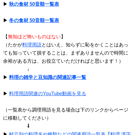
▶
秋の食材 50音順一覧表
▶
冬の食材 50音順一覧表
【
無知ほど怖いものはない
】
（たかが
料理用語
とはいえ、知らずに恥をかくことはあっ
ても知っていて損することは、まずありませんので時間に
余裕がある方は、お役立ていただければと思います！）
↓
▶
料理の雑学と豆知識の関連記事一覧
▶
料理用語関連のYouTube動画を見る
（一覧表から調理用語を見る場合は下のリンクからページ
に移動してください）
⇩
▶
献立別の料理名や種類などの関連用語一覧表【料理 漢字