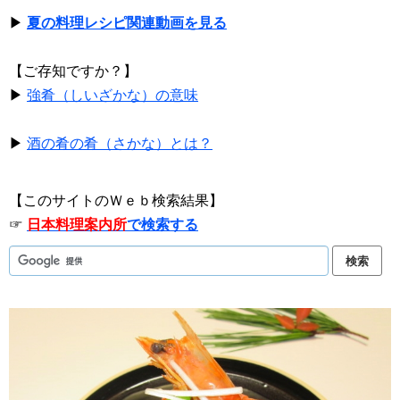
▶
夏の料理レシピ関連動画を見る
【ご存知ですか？】
▶
強肴（しいざかな）の意味
▶
酒の肴の肴（さかな）とは？
【このサイトのＷｅｂ検索結果】
☞
日本料理案内所
で検索する