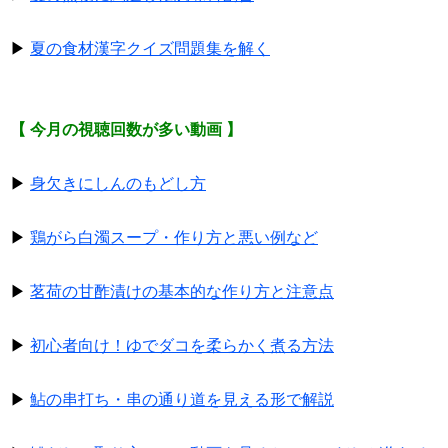
▶
夏の食材漢字クイズ問題集を解く
【 今月の視聴回数が多い動画 】
▶
身欠きにしんのもどし方
▶
鶏がら白濁スープ・作り方と悪い例など
▶
茗荷の甘酢漬けの基本的な作り方と注意点
▶
初心者向け！ゆでダコを柔らかく煮る方法
▶
鮎の串打ち・串の通り道を見える形で解説