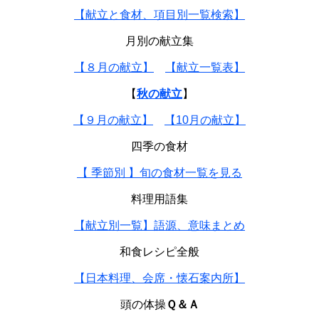
【献立と食材、項目別一覧検索】
月別の献立集
【８月の献立】
【献立一覧表】
【
秋の献立
】
【９月の献立】
【10月の献立】
四季の食材
【 季節別 】旬の食材一覧を見る
料理用語集
【献立別一覧】語源、意味まとめ
和食レシピ全般
【日本料理、会席・懐石案内所】
頭の体操
Ｑ＆Ａ