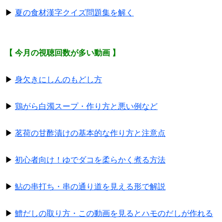
▶
夏の食材漢字クイズ問題集を解く
【 今月の視聴回数が多い動画 】
▶
身欠きにしんのもどし方
▶
鶏がら白濁スープ・作り方と悪い例など
▶
茗荷の甘酢漬けの基本的な作り方と注意点
▶
初心者向け！ゆでダコを柔らかく煮る方法
▶
鮎の串打ち・串の通り道を見える形で解説
▶
鱧だしの取り方・この動画を見るとハモのだしが作れる