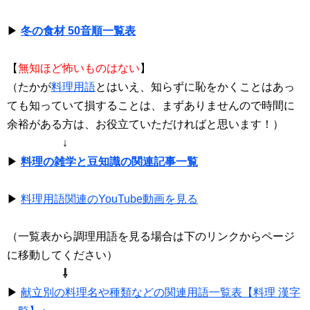
▶
冬の食材 50音順一覧表
【
無知ほど怖いものはない
】
（たかが
料理用語
とはいえ、知らずに恥をかくことはあっ
ても知っていて損することは、まずありませんので時間に
余裕がある方は、お役立ていただければと思います！）
↓
▶
料理の雑学と豆知識の関連記事一覧
▶
料理用語関連のYouTube動画を見る
（一覧表から調理用語を見る場合は下のリンクからページ
に移動してください）
⇩
▶
献立別の料理名や種類などの関連用語一覧表【料理 漢字