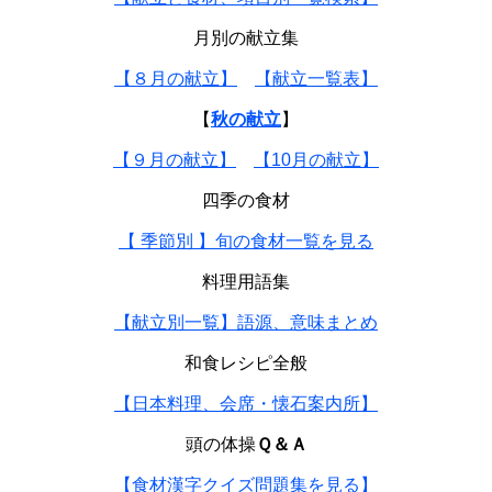
月別の献立集
【８月の献立】
【献立一覧表】
【
秋の献立
】
【９月の献立】
【10月の献立】
四季の食材
【 季節別 】旬の食材一覧を見る
料理用語集
【献立別一覧】語源、意味まとめ
和食レシピ全般
【日本料理、会席・懐石案内所】
頭の体操
Ｑ＆Ａ
【食材漢字クイズ問題集を見る】