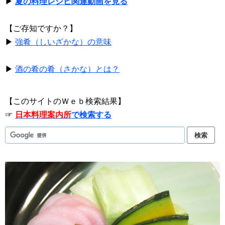
▶
夏の料理レシピ関連動画を見る
【ご存知ですか？】
▶
強肴（しいざかな）の意味
▶
酒の肴の肴（さかな）とは？
【このサイトのＷｅｂ検索結果】
☞
日本料理案内所
で検索する