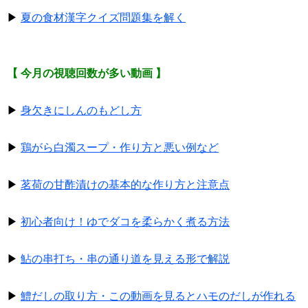
▶
夏の食材漢字クイズ問題集を解く
【 今月の視聴回数が多い動画 】
▶
身欠きにしんのもどし方
▶
鶏がら白濁スープ・作り方と悪い例など
▶
茗荷の甘酢漬けの基本的な作り方と注意点
▶
初心者向け！ゆでダコを柔らかく煮る方法
▶
鮎の串打ち・串の通り道を見える形で解説
▶
鱧だしの取り方・この動画を見るとハモのだしが作れる