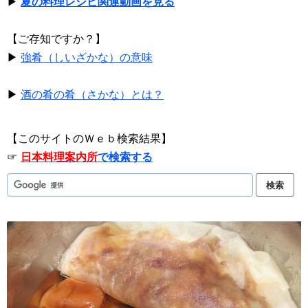
▶
夏の料理レシピ関連動画を見る
【ご存知ですか？】
▶
強肴（しいざかな）の意味
▶
酒の肴の肴（さかな）とは？
【このサイトのＷｅｂ検索結果】
☞
日本料理案内所
で検索する