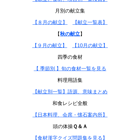
月別の献立集
【８月の献立】
【献立一覧表】
【
秋の献立
】
【９月の献立】
【10月の献立】
四季の食材
【 季節別 】旬の食材一覧を見る
料理用語集
【献立別一覧】語源、意味まとめ
和食レシピ全般
【日本料理、会席・懐石案内所】
頭の体操
Ｑ＆Ａ
【食材漢字クイズ問題集を見る】