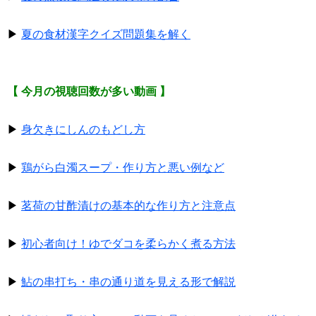
▶
夏の食材漢字クイズ問題集を解く
【 今月の視聴回数が多い動画 】
▶
身欠きにしんのもどし方
▶
鶏がら白濁スープ・作り方と悪い例など
▶
茗荷の甘酢漬けの基本的な作り方と注意点
▶
初心者向け！ゆでダコを柔らかく煮る方法
▶
鮎の串打ち・串の通り道を見える形で解説