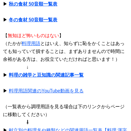
▶
秋の食材 50音順一覧表
▶
冬の食材 50音順一覧表
【
無知ほど怖いものはない
】
（たかが
料理用語
とはいえ、知らずに恥をかくことはあっ
ても知っていて損することは、まずありませんので時間に
余裕がある方は、お役立ていただければと思います！）
↓
▶
料理の雑学と豆知識の関連記事一覧
▶
料理用語関連のYouTube動画を見る
（一覧表から調理用語を見る場合は下のリンクからページ
に移動してください）
⇩
▶
献立別の料理名や種類などの関連用語一覧表【料理 漢字