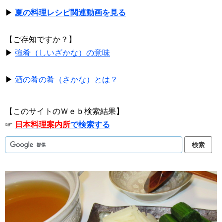
▶
夏の料理レシピ関連動画を見る
【ご存知ですか？】
▶
強肴（しいざかな）の意味
▶
酒の肴の肴（さかな）とは？
【このサイトのＷｅｂ検索結果】
☞
日本料理案内所
で検索する