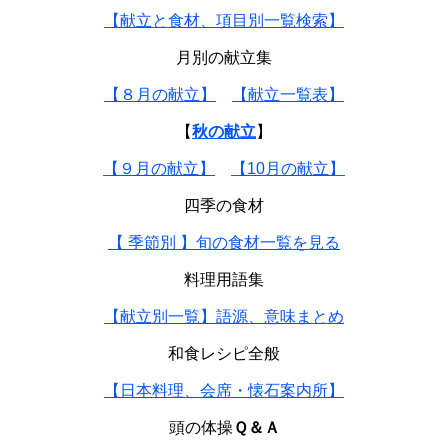
【献立と食材、項目別一覧検索】
月別の献立集
【８月の献立】
【献立一覧表】
【
秋の献立
】
【９月の献立】
【10月の献立】
四季の食材
【 季節別 】旬の食材一覧を見る
料理用語集
【献立別一覧】語源、意味まとめ
和食レシピ全般
【日本料理、会席・懐石案内所】
頭の体操
Ｑ＆Ａ