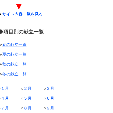
▼
▶
サイト内容一覧を見る
◆項目別の献立一覧
≫
春の献立一覧
≫
夏の献立一覧
≫
秋の献立一覧
≫
冬の献立一覧
○
１月
○
２月
○
３月
○
４月
○
５月
○
６月
○
７月
○
８月
○
９月