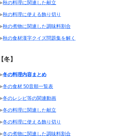
≫
秋の料理に関連した献立
≫
秋の料理に使える飾り切り
≫
秋の煮物に関連した調味料割合
≫
秋の食材漢字クイズ問題集を解く
【冬】
≫
冬の料理内容まとめ
≫
冬の食材 50音順一覧表
≫
冬のレシピ等の関連動画
≫
冬の料理に関連した献立
≫
冬の料理に使える飾り切り
≫
冬の煮物に関連した調味料割合