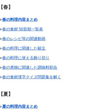
【春】
≫
春の料理内容まとめ
≫
春の食材 50音順一覧表
≫
春のレシピ等の関連動画
≫
春の料理に関連した献立
≫
春の料理に使える飾り切り
≫
春の煮物に関連した調味料割合
≫
春の食材漢字クイズ問題集を解く
【夏】
≫
夏の料理内容まとめ