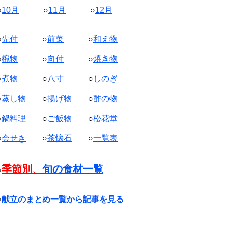
○
10月
○
11月
○
12月
○
先付
○
前菜
○
和え物
○
椀物
○
向付
○
焼き物
○
煮物
○
八寸
○
しのぎ
○
蒸し物
○
揚げ物
○
酢の物
○
鍋料理
○
ご飯物
○
松花堂
○
会せき
○
茶懐石
○
一覧表
季節別、
旬の食材一覧
○
○
献立のまとめ一覧から記事を見る