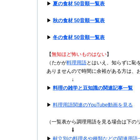
▶
夏の食材 50音順一覧表
▶
秋の食材 50音順一覧表
▶
冬の食材 50音順一覧表
【
無知ほど怖いものはない
】
（たかが
料理用語
とはいえ、知らずに恥
ありませんので時間に余裕がある方は、
↓
▶
料理の雑学と豆知識の関連記事一覧
▶
料理用語関連のYouTube動画を見る
（一覧表から調理用語を見る場合は下の
⇩
▶
献立別の料理名や種類などの関連用語一