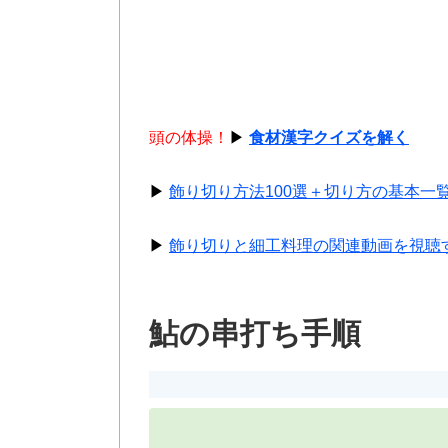
頭の体操！
▶
食材漢字クイズを解く
▶
飾り切り方法100選＋切り方の基本一
▶
飾り切りと細工料理の関連動画を視聴
鮎の串打ち手順