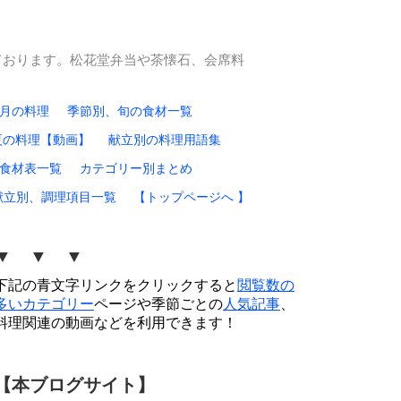
ております。松花堂弁当や茶懐石、会席料
0月の料理
季節別、旬の食材一覧
夏の料理【動画】
献立別の料理用語集
食材表一覧
カテゴリー別まとめ
献立別、調理項目一覧
【トップページへ 】
▼ ▼ ▼
下記の青文字リンクをクリックすると
閲覧数の
多いカテゴリー
ページや季節ごとの
人気記事
、
料理関連の動画などを利用できます！
【本ブログサイト】