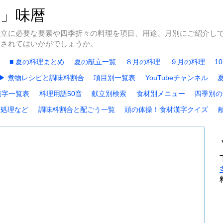
冬」味暦
献立に必要な要素や四季折々の料理を項目、用途、月別にご紹介し
にされてはいかがでしょうか。
■ 夏の料理まとめ
夏の献立一覧
８月の料理
９月の料理
1
▶ 煮物レシピと調味料割合
項目別一覧表
YouTubeチャンネル
漢字一覧表
料理用語50音
献立別検索
食材別メニュー
四季別の
下処理など
調味料割合と配ごう一覧
頭の体操！食材漢字クイズ