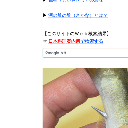
▶
酒の肴の肴（さかな）とは？
【このサイトのＷｅｂ検索結果】
☞
日本料理案内所
で検索する