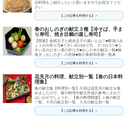
石料理をご紹介したいと思いますのでお役立てくだ
さい。
【この記事を利用する】＞
春のおしのぎの献立３種【冷そば、手ま
り寿司、焼き目鯛の蒸し寿司】
【関連】金紙玉子と錦糸玉子の違いとは？■酢漬けみ
ょうがの作り方■うすい豆のゆで方、３つのコツ■う
すい豆のひすい煮の作り方■おしのぎの献立一覧■御
凌ぎ（おしのぎ）の意味■春の食材50音順一覧表
【この記事を利用する】＞
花見月の料理、献立別一覧【春の日本料
理集】
春の献立集【料理別一覧】今回は花見月の献立を集
めましたので、春の料理や献立作成の参考にされて
はいかがでしょうか。【春の料理関連】≫春の献立
一覧、４月の献立別一覧、５月の献立別一覧
【この記事を利用する】＞