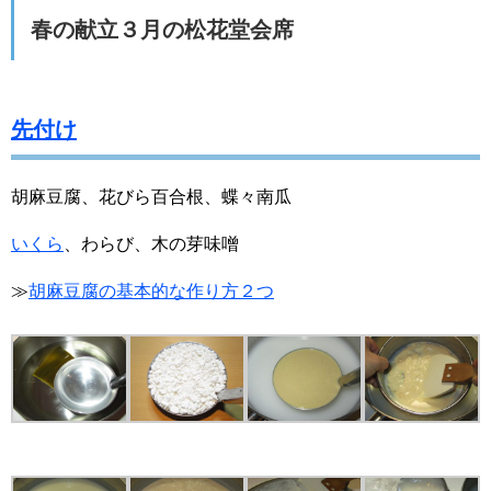
春
の献立３月の松花堂会席
先付け
胡麻豆腐、花びら百合根、蝶々南瓜
いくら
、わらび、木の芽味噌
≫
胡麻豆腐の基本的な作り方２つ