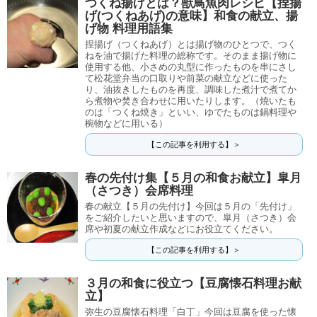
つくね揚げとは？獣鳥魚肉レシピ【捏揚
げ(つくねあげ)の意味】和食の献立、揚
げ物 料理用語集
捏揚げ（つくねあげ）とは揚げ物のひとつで、つく
ねを油で揚げた料理の総称です。そのまま揚げ物に
使用する他、小さめの丸型に作ったものを串にさし
て松花堂弁当の口取りや前菜の献立などに使った
り、油抜きしたものを再度、調味した煮汁で煮てか
ら煮物や焚き合わせに用いたりします。（焼いたも
のは「つくね焼き」といい、ゆでたものは鍋料理や
椀物などに用いる）
【この記事を利用する】＞
春の先付け集【５月の和食お献立】皐月
（さつき）会席料理
春の献立【５月の先付け】今回は５月の「先付け」
をご紹介したいと思いますので、皐月（さつき）会
席や初夏の献立作成などにお役立てください。
【この記事を利用する】＞
３月の和食に役立つ【豆腐懐石料理お献
立】
弥生の豆腐懐石料理「白丁」今回は豆腐を使った懐