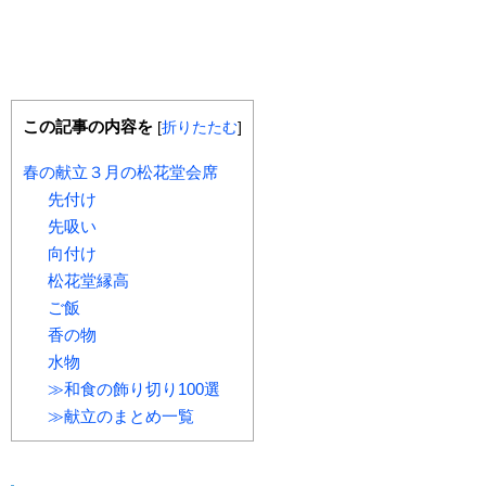
この記事の内容を
[
折りたたむ
]
春の献立３月の松花堂会席
先付け
先吸い
向付け
松花堂縁高
ご飯
香の物
水物
≫和食の飾り切り100選
≫献立のまとめ一覧