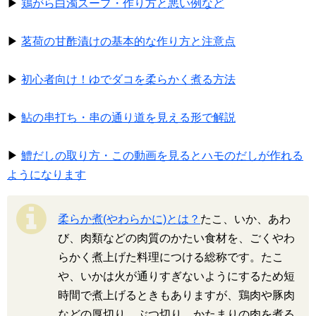
▶
鶏がら白濁スープ・作り方と悪い例など
▶
茗荷の甘酢漬けの基本的な作り方と注意点
▶
初心者向け！ゆでダコを柔らかく煮る方法
▶
鮎の串打ち・串の通り道を見える形で解説
▶
鱧だしの取り方・この動画を見るとハモのだしが作れる
ようになります
柔らか煮(やわらかに)とは？
たこ、いか、あわ
び、肉類などの肉質のかたい食材を、ごくやわ
らかく煮上げた料理につける総称です。たこ
や、いかは火が通りすぎないようにするため短
時間で煮上げるときもありますが、鶏肉や豚肉
などの厚切り、ぶつ切り、かたまりの肉を煮る