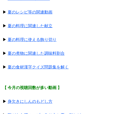
▶
夏のレシピ等の関連動画
▶
夏の料理に関連した献立
▶
夏の料理に使える飾り切り
▶
夏の煮物に関連した調味料割合
▶
夏の食材漢字クイズ問題集を解く
【 今月の視聴回数が多い動画 】
▶
身欠きにしんのもどし方