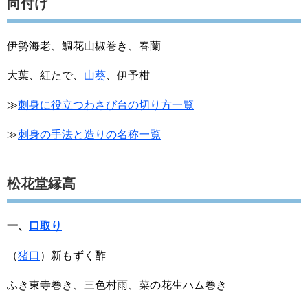
向付け
伊勢海老、鯛花山椒巻き、春蘭
大葉、紅たで、
山葵
、伊予柑
≫
刺身に役立つわさび台の切り方一覧
≫
刺身の手法と造りの名称一覧
松花堂縁高
一、
口取り
（
猪口
）新もずく酢
ふき東寺巻き、三色村雨、菜の花生ハム巻き