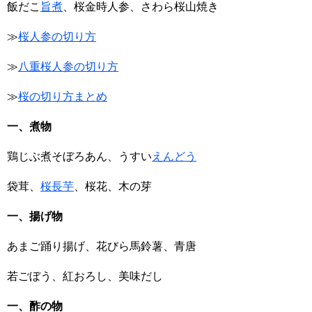
飯だこ
旨煮
、桜金時人参、さわら桜山焼き
≫
桜人参の切り方
≫
八重桜人参の切り方
≫
桜の切り方まとめ
一、煮物
鶏じぶ煮そぼろあん、うすい
えんどう
袋茸、
桜長芋
、桜花、木の芽
一、揚げ物
あまご踊り揚げ、花びら馬鈴薯、青唐
若ごぼう、紅おろし、美味だし
一、酢の物