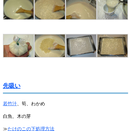
先吸い
若竹汁
、筍、わかめ
白魚、木の芽
≫
たけのこの下処理方法