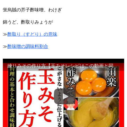
蛍烏賊の芥子酢味噌、わけぎ
錦うど、酢取りみょうが
≫
酢取り（すどり）の意味
≫
酢味噌の調味料割合
練りみその作り方【玉みそレシピはこの動画と同じ手順で完了します】Japanese food#和食レシピ日本料理案内所