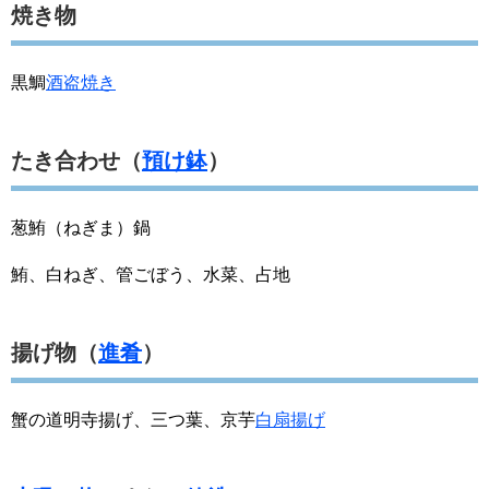
焼き物
黒鯛
酒盗焼き
たき合わせ（
預け鉢
）
葱鮪（ねぎま）鍋
鮪、白ねぎ、管ごぼう、水菜、占地
揚げ物（
進肴
）
蟹の道明寺揚げ、三つ葉、京芋
白扇揚げ