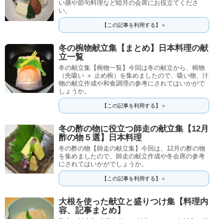
い膳や節句料理など睦月の会席にお役立てくださ
い。
【この記事を利用する】＞
冬の椀物献立集【まとめ】日本料理の献
立一覧
冬の献立集【椀物一覧】今回は冬の献立から、椀物
（先吸い ＋ 止め椀）を集めましたので、吸い物、汁
物の献立作成や和食調理の参考にされてはいかがで
しょうか。
【この記事を利用する】＞
冬の酢の物に役立つ師走の献立集【12月
酢の物５選】日本料理
冬の酢の物【師走の献立集】今回は、12月の酢の物
を集めましたので、師走の献立作成や冬会席の参考
にされてはいかがでしょうか。
【この記事を利用する】＞
大根を使った献立と盛りつけ集【料理内
容、記事まとめ】