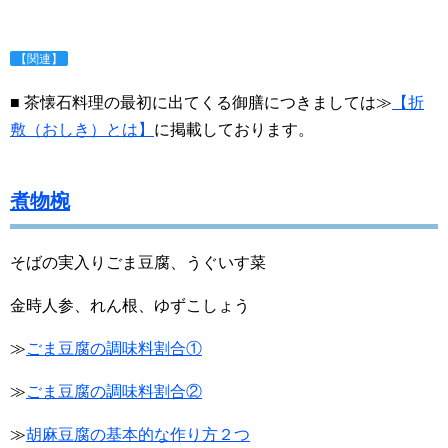
【関連】
■ 茶懐石料理の最初に出てくる御膳につきましては≫
【折
敷（おしき）とは】
に掲載しております。
煮物椀
そばの実入りごま豆腐、うぐいす菜
金時人参、れん根、ゆずこしょう
≫
ごま豆腐の調味料割合①
≫
ごま豆腐の調味料割合②
≫
胡麻豆腐の基本的な作り方２つ