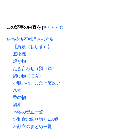
この記事の内容を
[
折りたたむ
]
冬の茶懐石料理お献立集
【折敷（おしき）】
煮物椀
焼き物
たき合わせ（預け鉢）
揚げ物（進肴）
小吸い物、または箸洗い
八寸
香の物
湯斗
≫冬の献立一覧
≫和食の飾り切り100選
≫献立のまとめ一覧