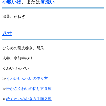
小吸い物
、または
箸洗い
湯葉、芽ねぎ
八寸
ひらめの龍皮巻き、胡瓜
人参、水前寺のり
くわいせんべい
≫
くわいせんべいの作り方
≫
松かさくわいの切り方３種
≫
鈴くわいのむき方手順２種