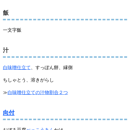
飯
一文字飯
汁
白味噌仕立て
、すっぽん餅、縁側
ちしゃとう、溶きがらし
≫
白味噌仕立ての汁物割合２つ
向付
おぼろ豆腐
べっこうあん
かけ