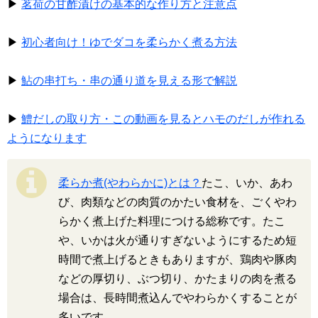
▶
茗荷の甘酢漬けの基本的な作り方と注意点
▶
初心者向け！ゆでダコを柔らかく煮る方法
▶
鮎の串打ち・串の通り道を見える形で解説
▶
鱧だしの取り方・この動画を見るとハモのだしが作れる
ようになります
柔らか煮(やわらかに)とは？
たこ、いか、あわ
び、肉類などの肉質のかたい食材を、ごくやわ
らかく煮上げた料理につける総称です。たこ
や、いかは火が通りすぎないようにするため短
時間で煮上げるときもありますが、鶏肉や豚肉
などの厚切り、ぶつ切り、かたまりの肉を煮る
場合は、長時間煮込んでやわらかくすることが
多いです。