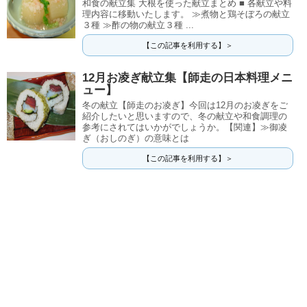
和食の献立集 大根を使った献立まとめ ■ 各献立や料
理内容に移動いたします。 ≫煮物と鶏そぼろの献立
３種 ≫酢の物の献立３種 ...
【この記事を利用する】＞
12月お凌ぎ献立集【師走の日本料理メニ
ュー】
冬の献立【師走のお凌ぎ】今回は12月のお凌ぎをご
紹介したいと思いますので、冬の献立や和食調理の
参考にされてはいかがでしょうか。【関連】≫御凌
ぎ（おしのぎ）の意味とは
【この記事を利用する】＞