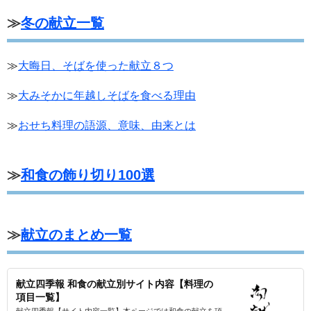
≫
冬の献立一覧
≫
大晦日、そばを使った献立８つ
≫
大みそかに年越しそばを食べる理由
≫
おせち料理の語源、意味、由来とは
≫
和食の飾り切り100選
≫
献立のまとめ一覧
献立四季報 和食の献立別サイト内容【料理の
項目一覧】
献立四季報【サイト内容一覧】本ページでは和食の献立を項