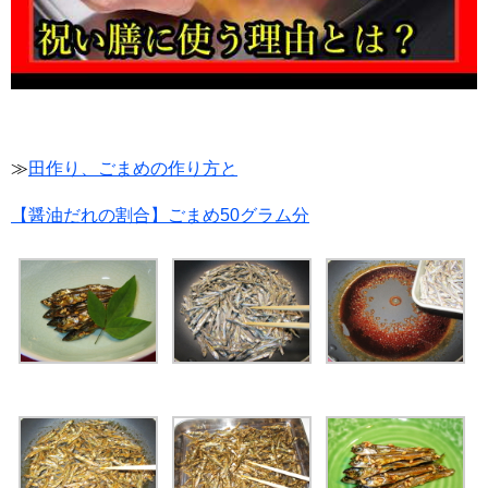
≫
田作り、ごまめの作り方と
【醤油だれの割合】ごまめ50グラム分