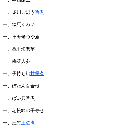
一、堀川ごぼう
旨煮
一、絵馬くわい
一、車海老つや煮
一、亀甲海老芋
一、梅花人参
一、子持ち鮎
甘露煮
一、ぼたん百合根
一、ばい貝旨煮
一、老松鯛の子寄せ
一、姫竹
土佐煮