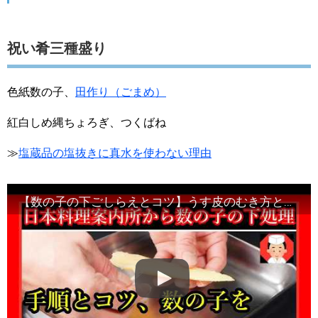
祝い肴三種盛り
色紙数の子、
田作り（ごまめ）
紅白しめ縄ちょろぎ、つくばね
≫
塩蔵品の塩抜きに真水を使わない理由
【数の子の下ごしらえとコツ】うす皮のむき方と塩抜き・初心者向け味付け方法・Japanese food