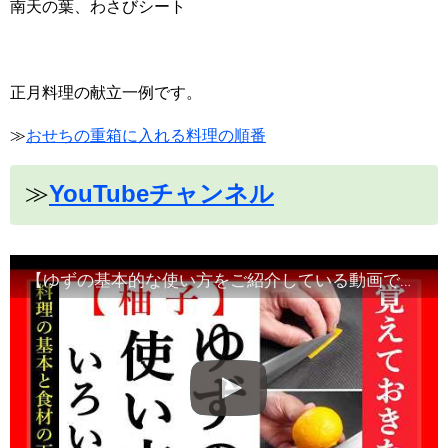
南天の葉、わさびシート
正月料理の献立一例です。
≫
おせちの重箱に入れる料理の順番
≫
YouTubeチャンネル
【ゆずの基本的な使い方をご紹介している動画です】食材の切り方、使い方など！Japanese food・decorative cut