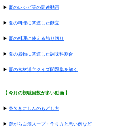
▶
夏のレシピ等の関連動画
▶
夏の料理に関連した献立
▶
夏の料理に使える飾り切り
▶
夏の煮物に関連した調味料割合
▶
夏の食材漢字クイズ問題集を解く
【 今月の視聴回数が多い動画 】
▶
身欠きにしんのもどし方
▶
鶏がら白濁スープ・作り方と悪い例など