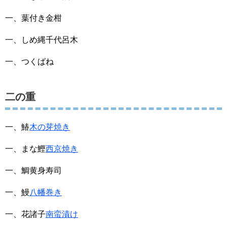
一、葉付き金柑
一、しめ縄千代呂木
一、つくばね
二の重
一、鰆
木の芽焼き
一、まな鰹
西京焼き
一、鯛黄身寿司
一、鰻
八幡巻き
一、花諸子
南蛮漬け