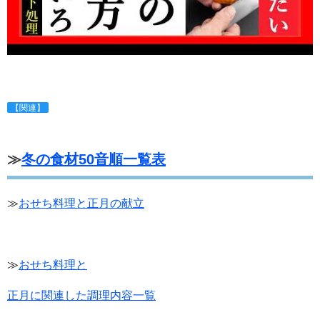
【関連】
≫
冬の食材50音順一覧表
≫
おせち料理と正月の献立
≫
おせち料理と
正月に関連した調理内容一覧