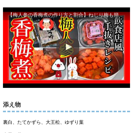
【梅人参の香梅煮の作り方と割合】ねじり梅も簡単に解説「初心者向け冬の献立レシピ」Japanese food
添え物
裏白、たてかずら、大王松、ゆずり葉