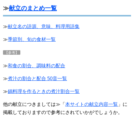
≫
献立のまとめ一覧
≫
献立名の語源、意味、料理用語集
≫
季節別、旬の食材一覧
【参考】
≫
和食の割合、調味料の配合
≫
煮汁の割合と配合 50音一覧
≫
鍋料理を作るときの煮汁割合一覧
他の献立につきましては≫「
本サイトの献立内容一覧
」に
掲載しておりますので参考にされていかがでしょうか。