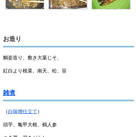
お造り
鯛姿造り、敷き大葉じそ、
紅白より根菜、南天、松、笹
雑煮
（
白味噌仕立て
）
頭芋、亀甲大根、鶴人参