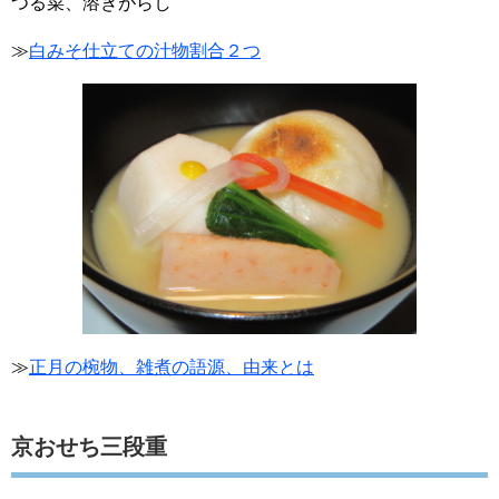
つる菜、溶きがらし
≫
白みそ仕立ての汁物割合２つ
≫
正月の椀物、雑煮の語源、由来とは
京おせち三段重