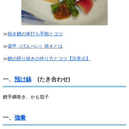
≫
焼き鱧の串打ち手順とコツ
≫
源平（げんぺい）焼きとは
≫
鱧の照り焼きの作り方とコツ【注意点】
一、
預け鉢
(たき合わせ)
鱧手綱巻き、かも茄子
一、
強肴