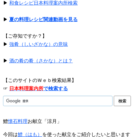
▶
和食レシピ日本料理案内所検索
▶
夏の料理レシピ関連動画を見る
【ご存知ですか？】
▶
強肴（しいざかな）の意味
▶
酒の肴の肴（さかな）とは？
【このサイトのＷｅｂ検索結果】
☞
日本料理案内所
で検索する
鱧
懐石料理
お献立「涼月」
今回は
鱧（はも）
を使った献立をご紹介したいと思います