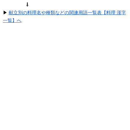
⇩
▶
献立別の料理名や種類などの関連用語一覧表【料理 漢字
一覧】へ