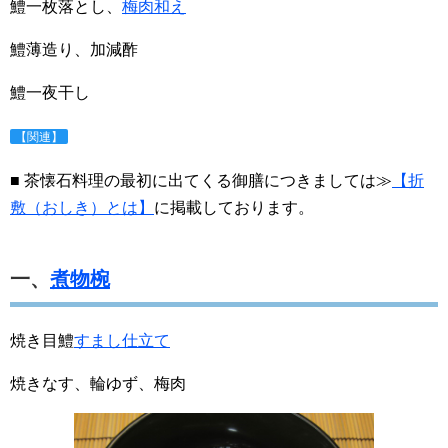
鱧一枚落とし、
梅肉和え
鱧薄造り、加減酢
鱧一夜干し
【関連】
■ 茶懐石料理の最初に出てくる御膳につきましては≫
【折
敷（おしき）とは】
に掲載しております。
一、
煮物椀
焼き目鱧
すまし仕立て
焼きなす、輪ゆず、梅肉