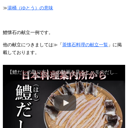
≫
湯桶（ゆとう）の意味
鱧懐石の献立一例です。
他の献立につきましては≫「
茶懐石料理の献立一覧
」に掲
載しております。
【鱧だしの取り方】この動画を見るとハモのだしが作れるようになります・Japanese food