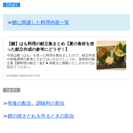
【関連】
≫
鱧に関連した料理内容一覧
【鱧】はも料理の献立集まとめ【夏の食材を使
った献立作成の参考にどうぞ！】
今回は鱧（はも）を使った料理を集めましたので、献立作成
や和食調理の参考にされてはいかがでしょうか。食材別の献
立集【鱧料理の献立一覧】■ 各献立に移動いたしますのでお
役立てください。
kondate.oisiiryouri.com
【参考】
≫
和食の配合、調味料の割合
≫
鱧の焼きだれを作るときの割合