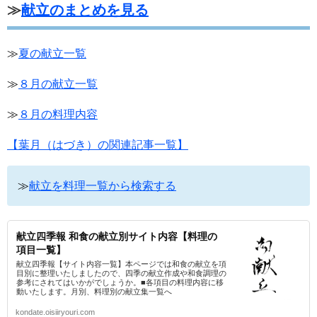
≫
献立のまとめを見る
≫
夏の献立一覧
≫
８月の献立一覧
≫
８月の料理内容
【葉月（はづき）の関連記事一覧】
≫
献立を料理一覧から検索する
献立四季報 和食の献立別サイト内容【料理の
項目一覧】
献立四季報【サイト内容一覧】本ページでは和食の献立を項
目別に整理いたしましたので、四季の献立作成や和食調理の
参考にされてはいかがでしょうか。■各項目の料理内容に移
動いたします。月別、料理別の献立集一覧へ
kondate.oisiiryouri.com