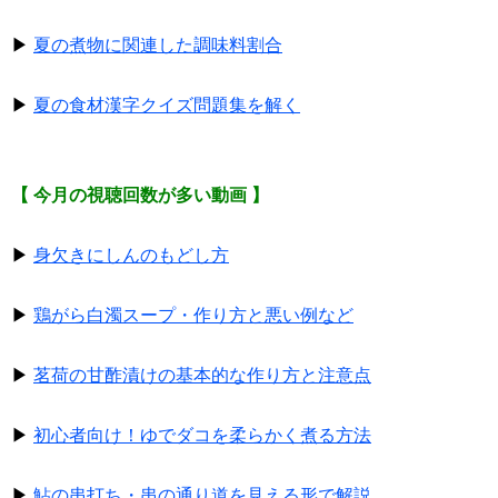
▶
夏の煮物に関連した調味料割合
▶
夏の食材漢字クイズ問題集を解く
【 今月の視聴回数が多い動画 】
▶
身欠きにしんのもどし方
▶
鶏がら白濁スープ・作り方と悪い例など
▶
茗荷の甘酢漬けの基本的な作り方と注意点
▶
初心者向け！ゆでダコを柔らかく煮る方法
▶
鮎の串打ち・串の通り道を見える形で解説