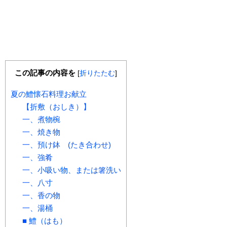
この記事の内容を
[
折りたたむ
]
夏の鱧懐石料理お献立
【折敷（おしき）】
一、煮物椀
一、焼き物
一、預け鉢 (たき合わせ)
一、強肴
一、小吸い物、または箸洗い
一、八寸
一、香の物
一、湯桶
■ 鱧（はも）