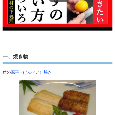
一、焼き物
鱧の
源平（げんぺい）焼き