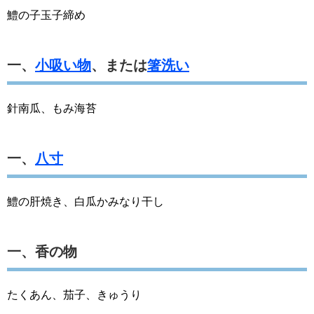
鱧の子玉子締め
一、
小吸い物
、または
箸洗い
針南瓜、もみ海苔
一、
八寸
鱧の肝焼き、白瓜かみなり干し
一、香の物
たくあん、茄子、きゅうり