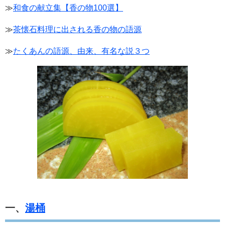
≫
和食の献立集【香の物100選】
≫
茶懐石料理に出される香の物の語源
≫
たくあんの語源、由来、有名な説３つ
一、
湯桶