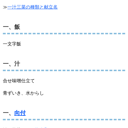
≫
一汁三菜の種類と献立名
一、飯
一文字飯
一、汁
合せ味噌仕立て
青ずいき、水からし
一、
向付