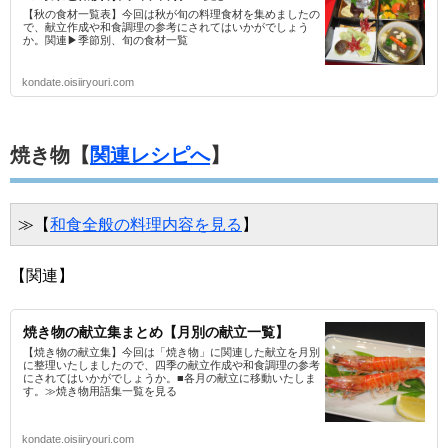
【秋の食材一覧表】今回は秋が旬の料理食材を集めましたの
で、献立作成や和食調理の参考にされてはいかがでしょう
か。関連▶季節別、旬の食材一覧
kondate.oisiiryouri.com
焼き物【
関連レシピへ
】
≫【
和食全般の料理内容を見る
】
【関連】
焼き物の献立集まとめ【月別の献立一覧】
【焼き物の献立集】今回は「焼き物」に関連した献立を月別
に整理いたしましたので、四季の献立作成や和食調理の参考
にされてはいかがでしょうか。■各月の献立に移動いたしま
す。≫焼き物用語集一覧を見る
kondate.oisiiryouri.com