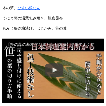
木の芽、
ひすい銀なん
うにと茸の湯葉包み焼き、龍皮昆布
もみじ葉砂糖漬け、はじかみ、笹の葉
【笹の葉の基本的な飾り切り方法】簡単でよく使われる切り方の動画です・Japanese food・decorative cut