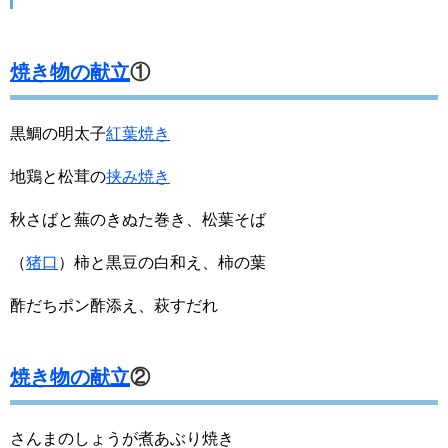
焼き物の献立
①
黒鯛の明太子
紅葉焼き
地鶏と松茸の
挟み焼き
秋さばと蕪のきぬた巻き、松葉そば
（
猪口
）柿と黒豆の白和え、柿の葉
酢だちポン酢添え、萩すだれ
焼き物の献立
②
さんまのしょうが煮あぶり焼き