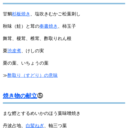
甘鯛
杉板焼き
、塩吹きむかご松葉刺し
秋味（鮭）と茸の
奉書焼き
、柿玉子
舞茸、榎茸、椎茸、酢取りれん根
栗
渋皮煮
、けしの実
栗の葉、いちょうの葉
≫
酢取り（すどり）の意味
焼き物の献立
⑤
まな鰹とするめいかのほう葉味噌焼き
丹波占地、
白髪ねぎ
、軸三つ葉