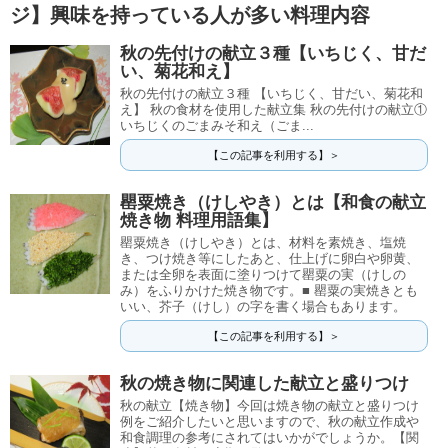
ジ】興味を持っている人が多い料理内容
秋の先付けの献立３種【いちじく、甘だ
い、菊花和え】
秋の先付けの献立３種 【いちじく、甘だい、菊花和
え】 秋の食材を使用した献立集 秋の先付けの献立①
いちじくのごまみそ和え（ごま...
【この記事を利用する】＞
罌粟焼き（けしやき）とは【和食の献立
焼き物 料理用語集】
罌粟焼き（けしやき）とは、材料を素焼き、塩焼
き、つけ焼き等にしたあと、仕上げに卵白や卵黄、
または全卵を表面に塗りつけて罌粟の実（けしの
み）をふりかけた焼き物です。■ 罌粟の実焼きとも
いい、芥子（けし）の字を書く場合もあります。
【この記事を利用する】＞
秋の焼き物に関連した献立と盛りつけ
秋の献立【焼き物】今回は焼き物の献立と盛りつけ
例をご紹介したいと思いますので、秋の献立作成や
和食調理の参考にされてはいかがでしょうか。【関