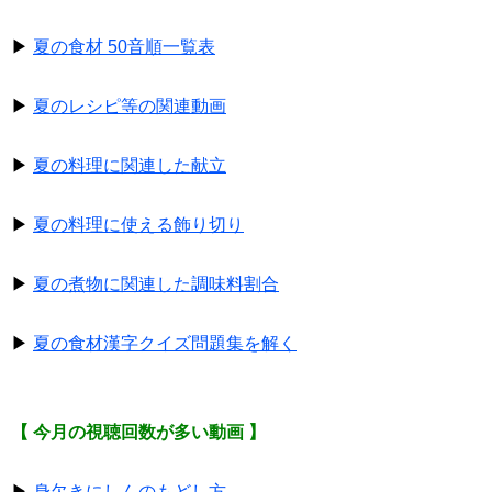
▶
夏の食材 50音順一覧表
▶
夏のレシピ等の関連動画
▶
夏の料理に関連した献立
▶
夏の料理に使える飾り切り
▶
夏の煮物に関連した調味料割合
▶
夏の食材漢字クイズ問題集を解く
【 今月の視聴回数が多い動画 】
▶
身欠きにしんのもどし方