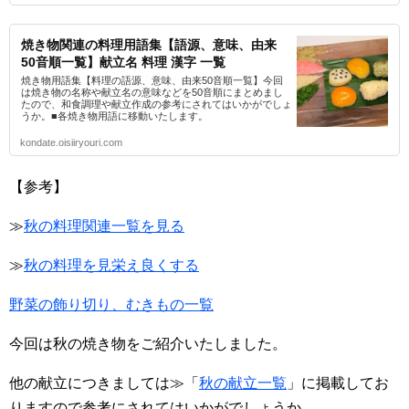
焼き物関連の料理用語集【語源、意味、由来
50音順一覧】献立名 料理 漢字 一覧
焼き物用語集【料理の語源、意味、由来50音順一覧】今回
は焼き物の名称や献立名の意味などを50音順にまとめまし
たので、和食調理や献立作成の参考にされてはいかがでしょ
うか。■各焼き物用語に移動いたします。
kondate.oisiiryouri.com
【参考】
≫
秋の料理関連一覧を見る
≫
秋の料理を見栄え良くする
野菜の飾り切り、むきもの一覧
今回は秋の焼き物をご紹介いたしました。
他の献立につきましては≫「
秋の献立一覧
」に掲載してお
りますので参考にされてはいかがでしょうか。