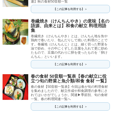
連】秋の食材50音順一覧
【この記事を利用する】＞
巻繊焼き（けんちんやき）の意味【名の
語源、由来とは】和食の献立 料理用語
集
巻繊焼き（けんちんやき）とは、けんちん地を魚や
鶏肉で巻いたり、包んだりして焼いた料理のことで
す。巻繊地（けんちんじ）とは、細く切った野菜を
油で炒め、その中にくずした豆腐を入れて更に炒め
たもので、豆腐の代わりに卵を使ったものを「卵け
んちん」といいます。
【この記事を利用する】＞
春の食材 50音順一覧表【春の献立に役
立つ旬の野菜と魚介類/和食 食材 一覧】
春の食材【50音順一覧表】今回は春が旬の料理食材
を集めましたので、献立作成や和食調理の参考にさ
れてはいかがでしょうか。関連▶季節別、旬の食材
一覧、春の料理関連一覧へ
【この記事を利用する】＞