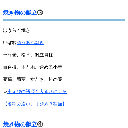
焼き物の献立
③
ほうらく焼き
いぼ鯛
ゆうあん焼き
車海老、松茸、帆立貝柱
百合根、本占地、含め煮小芋
菊蕪、菊葉、すだち、松の葉
≫
車えびの語源と大きさによる
【名称の違い、呼び方３種類】
焼き物の献立
④