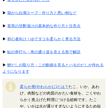
▶
鶏がら白濁スープ・作り方と悪い例など
▶
茗荷の甘酢漬けの基本的な作り方と注意点
▶
初心者向け！ゆでダコを柔らかく煮る方法
▶
鮎の串打ち・串の通り道を見える形で解説
▶
鱧だしの取り方・この動画を見るとハモのだしが作れる
ようになります
柔らか煮(やわらかに)とは？
たこ、いか、あわ
び、肉類などの肉質のかたい食材を、ごくやわ
らかく煮上げた料理につける総称です。たこ
や、いかは火が通りすぎないようにするため短