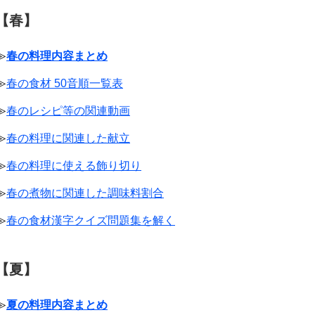
【春】
≫
春の料理内容まとめ
≫
春の食材 50音順一覧表
≫
春のレシピ等の関連動画
≫
春の料理に関連した献立
≫
春の料理に使える飾り切り
≫
春の煮物に関連した調味料割合
≫
春の食材漢字クイズ問題集を解く
【夏】
≫
夏の料理内容まとめ