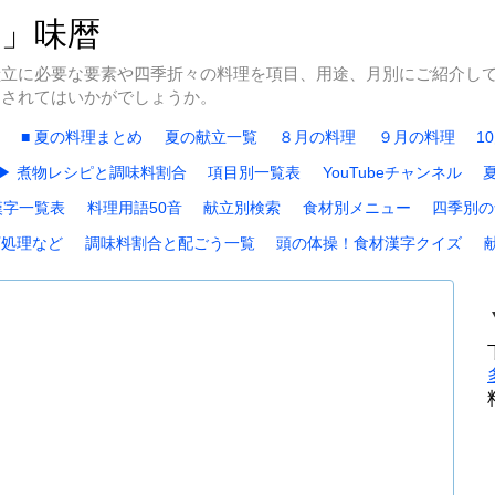
冬」味暦
献立に必要な要素や四季折々の料理を項目、用途、月別にご紹介し
にされてはいかがでしょうか。
■ 夏の料理まとめ
夏の献立一覧
８月の料理
９月の料理
1
▶ 煮物レシピと調味料割合
項目別一覧表
YouTubeチャンネル
漢字一覧表
料理用語50音
献立別検索
食材別メニュー
四季別の
下処理など
調味料割合と配ごう一覧
頭の体操！食材漢字クイズ