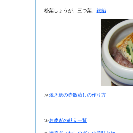
松葉しょうが、三つ葉、
銀餡
≫
焼き鯛の赤飯蒸しの作り方
≫
お凌ぎの献立一覧