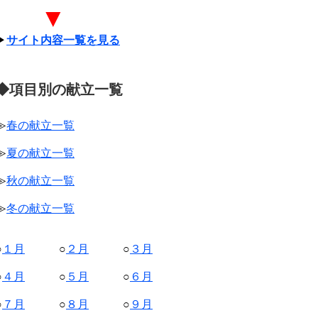
▼
▶
サイト内容一覧を見る
◆項目別の献立一覧
≫
春の献立一覧
≫
夏の献立一覧
≫
秋の献立一覧
≫
冬の献立一覧
○
１月
○
２月
○
３月
○
４月
○
５月
○
６月
○
７月
○
８月
○
９月