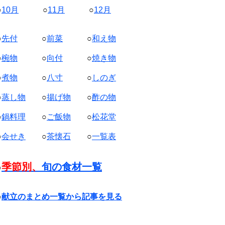
○
10月
○
11月
○
12月
○
先付
○
前菜
○
和え物
○
椀物
○
向付
○
焼き物
○
煮物
○
八寸
○
しのぎ
○
蒸し物
○
揚げ物
○
酢の物
○
鍋料理
○
ご飯物
○
松花堂
○
会せき
○
茶懐石
○
一覧表
季節別、
旬の食材一覧
○
○
献立のまとめ一覧から記事を見る