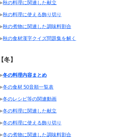
≫
秋の料理に関連した献立
≫
秋の料理に使える飾り切り
≫
秋の煮物に関連した調味料割合
≫
秋の食材漢字クイズ問題集を解く
【冬】
≫
冬の料理内容まとめ
≫
冬の食材 50音順一覧表
≫
冬のレシピ等の関連動画
≫
冬の料理に関連した献立
≫
冬の料理に使える飾り切り
≫
冬の煮物に関連した調味料割合