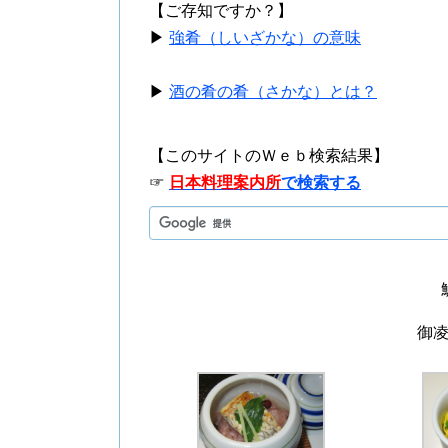
【ご存知ですか？】
▶
強肴（しいざかな）の意味
▶
酒の肴の肴（さかな）とは？
【このサイトのＷｅｂ検索結果】
☞
日本料理案内所
で検索する
御