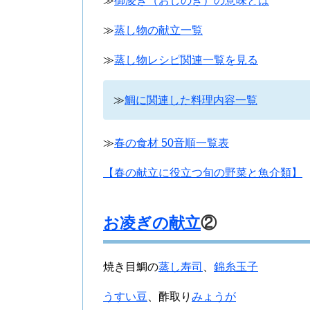
≫
御凌ぎ（おしのぎ）の意味とは
≫
蒸し物の献立一覧
≫
蒸し物レシピ関連一覧を見る
≫
鯛に関連した料理内容一覧
≫
春の食材 50音順一覧表
【春の献立に役立つ旬の野菜と魚介類】
お凌ぎの献立
②
焼き目鯛の
蒸し寿司
、
錦糸玉子
うすい豆
、酢取り
みょうが