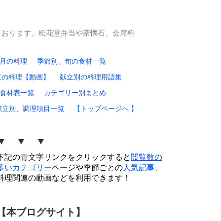
ております。松花堂弁当や茶懐石、会席料
0月の料理
季節別、旬の食材一覧
夏の料理【動画】
献立別の料理用語集
食材表一覧
カテゴリー別まとめ
献立別、調理項目一覧
【トップページへ 】
▼ ▼ ▼
下記の青文字リンクをクリックすると
閲覧数の
多いカテゴリー
ページや季節ごとの
人気記事
、
料理関連の動画などを利用できます！
【本ブログサイト】