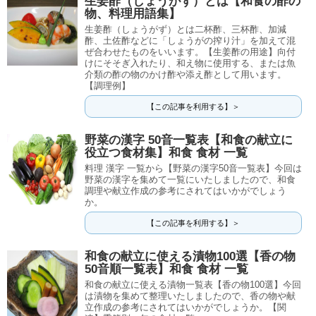
生姜酢（しょうがず）とは【和食の酢の
物、料理用語集】
生姜酢（しょうがず）とは二杯酢、三杯酢、加減
酢、土佐酢などに「しょうがの搾り汁」を加えて混
ぜ合わせたものをいいます。【生姜酢の用途】向付
けにそそぎ入れたり、和え物に使用する、または魚
介類の酢の物のかけ酢や添え酢として用います。
【調理例】
【この記事を利用する】＞
野菜の漢字 50音一覧表【和食の献立に
役立つ食材集】和食 食材 一覧
料理 漢字 一覧から【野菜の漢字50音一覧表】今回は
野菜の漢字を集めて一覧にいたしましたので、和食
調理や献立作成の参考にされてはいかがでしょう
か。
【この記事を利用する】＞
和食の献立に使える漬物100選【香の物
50音順一覧表】和食 食材 一覧
和食の献立に使える漬物一覧表【香の物100選】今回
は漬物を集めて整理いたしましたので、香の物や献
立作成の参考にされてはいかがでしょうか。【関