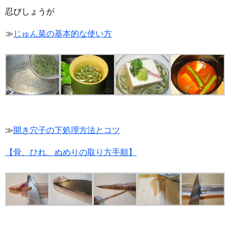
忍びしょうが
≫
じゅん菜の基本的な使い方
≫
開き穴子の下処理方法とコツ
【骨、ひれ、ぬめりの取り方手順】