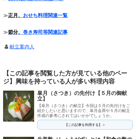
≫
正月、
おせち料理関連一覧
≫
節分、
巻き寿司等関連記事
献立案内人
【この記事を閲覧した方が見ている他のペー
ジ】興味を持っている人が多い料理内容
皐月（さつき）の先付け【５月の御献
立】
【皐月（さつき）の献立】今回は５月の先付けをご
紹介したいと思いますので、皐月会席や５月の献立
作成の参考にされてはいかがでしょうか。
【この記事を利用する】＞