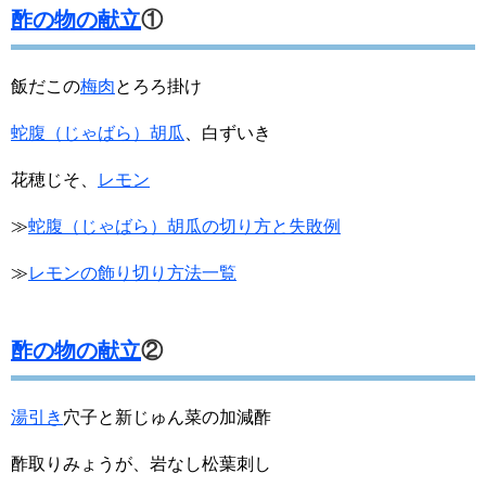
酢の物の献立
①
飯だこの
梅肉
とろろ掛け
蛇腹（じゃばら）胡瓜
、白ずいき
花穂じそ、
レモン
≫
蛇腹（じゃばら）胡瓜の切り方と失敗例
≫
レモンの飾り切り方法一覧
酢の物の献立
②
湯引き
穴子と新じゅん菜の加減酢
酢取りみょうが、岩なし松葉刺し