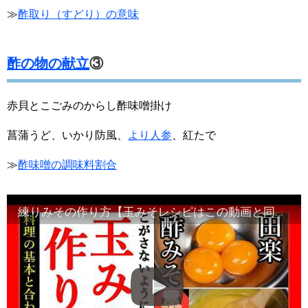
≫
酢取り（すどり）の意味
酢の物の献立
③
赤貝とこごみのからし酢味噌掛け
菖蒲うど、いかり防風、
より人参
、紅たで
≫
酢味噌の調味料割合
練りみその作り方【玉みそレシピはこの動画と同じ手順で完了します】Japanese food#和食レシピ日本料理案内所