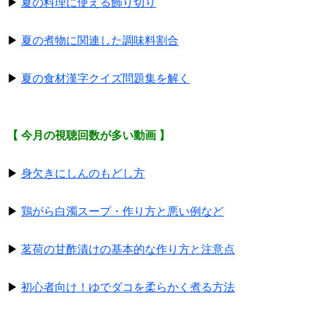
▶
夏の料理に使える飾り切り
▶
夏の煮物に関連した調味料割合
▶
夏の食材漢字クイズ問題集を解く
【 今月の視聴回数が多い動画 】
▶
身欠きにしんのもどし方
▶
鶏がら白濁スープ・作り方と悪い例など
▶
茗荷の甘酢漬けの基本的な作り方と注意点
▶
初心者向け！ゆでダコを柔らかく煮る方法