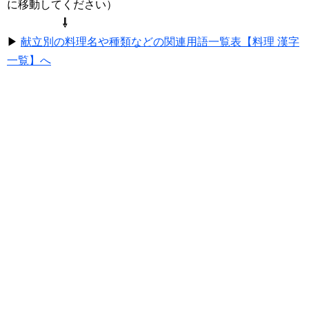
に移動してください）
⇩
▶
献立別の料理名や種類などの関連用語一覧表【料理 漢字
一覧】へ