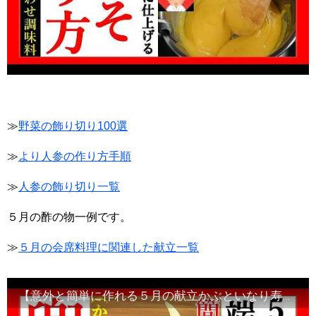
≫
野菜の飾り切り100選
≫
より人参の作り方手順
≫
人参の飾り切り一覧
５月の酢の物一例です。
≫
５月の会席料理に関連した献立一覧
【意外と簡単に作れる５月の献立かぶといなり寿司】端午の節句・Japanese food#和食レシピ日本料理案内所