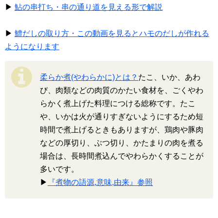
▶
鮎の串打ち・串の通り道を見える形で解説
▶
鱧だしの取り方・この動画を見るとハモのだしが作れる
ようになります
柔らか煮(やわらかに)とは？
たこ、いか、あわ
び、肉類などの肉質のかたい食材を、ごくやわ
らかく煮上げた料理につける総称です。たこ
や、いかは火が通りすぎないようにするため短
時間で煮上げるときもありますが、鶏肉や豚肉
などの厚切り、ぶつ切り、かたまりの肉を煮る
場合は、長時間煮込んでやわらかくすることが
多いです。
▶
『煮物の語源,意味,由来』参照