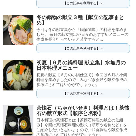
【この記事を利用する】＞
冬の鍋物の献立３種【献立の記事まと
め】
今回は冬の献立集から「鍋物関連」の料理を集めま
した。 毎月の献立提出や日々のおすすめメニューの
作成を長年行っていると苦労すると...
【この記事を利用する】＞
初夏【６月の鍋料理 献立集】水無月の
日本料理メニュー
初夏の献立【６月の小鍋仕立て】今回は６月の小鍋
料理を集めましたので、みなづき会席や献立作成の
参考にされてはいかがでしょうか。
【この記事を利用する】＞
茶懐石（ちゃかいせき）料理とは！茶懐
石の献立形式【順序と名称】
日本料理の茶懐石とは【茶懐石料理の献立の仕組
み】今回は茶懐石料理の形式（順序や名称など）を
ご紹介したいと思いますので、和食調理や献立作成
の参考にされてはいかがでしょうか。