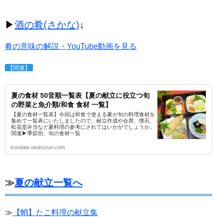
▶
酒の肴(さかな)
↓
肴の意味の解説・YouTube動画を見る
【関連】
夏の食材 50音順一覧表【夏の献立に役立つ旬
の野菜と魚介類/和食 食材 一覧】
【夏の食材一覧表】今回は和食で使える夏が旬の料理食材を
集めて一覧表にいたしましたので、献立作成や会席、懐石、
松花堂弁当など夏料理の参考にされてはいかがでしょうか。
関連▶季節別、旬の食材一覧
kondate.oisiiryouri.com
≫
夏の献立一覧へ
≫
【蛸】たこ料理の献立集