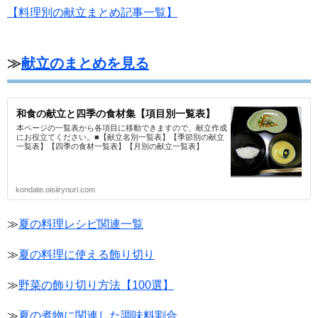
【料理別の献立まとめ記事一覧】
≫
献立のまとめを見る
和食の献立と四季の食材集【項目別一覧表】
本ページの一覧表から各項目に移動できますので、献立作成
にお役立てください。■【献立名別一覧表】【季節別の献立
一覧表】【四季の食材一覧表】【月別の献立一覧表】
kondate.oisiiryouri.com
≫
夏の料理レシピ関連一覧
≫
夏の料理に使える飾り切り
≫
野菜の飾り切り方法【100選】
≫
夏の煮物に関連した調味料割合