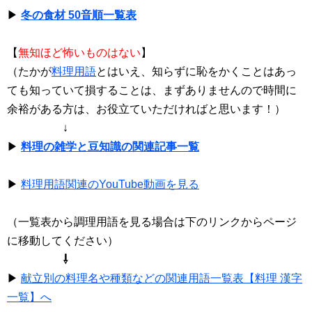
▶
冬の食材 50音順一覧表
【
無知ほど怖いものはない
】
（たかが
料理用語
とはいえ、知らずに恥をかくことはあっ
ても知っていて損することは、まずありませんので時間に
余裕がある方は、お役立ていただければと思います！）
↓
▶
料理の雑学と豆知識の関連記事一覧
▶
料理用語関連のYouTube動画を見る
（一覧表から調理用語を見る場合は下のリンクからページ
に移動してください）
⇩
▶
献立別の料理名や種類などの関連用語一覧表【料理 漢字
一覧】へ