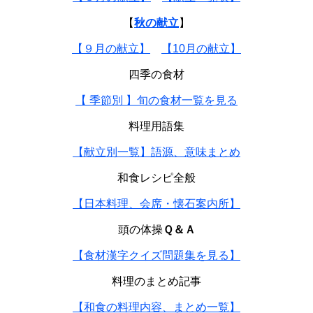
【
秋の献立
】
【９月の献立】
【10月の献立】
四季の食材
【 季節別 】旬の食材一覧を見る
料理用語集
【献立別一覧】語源、意味まとめ
和食レシピ全般
【日本料理、会席・懐石案内所】
頭の体操
Ｑ＆Ａ
【食材漢字クイズ問題集を見る】
料理のまとめ記事
【和食の料理内容、まとめ一覧】