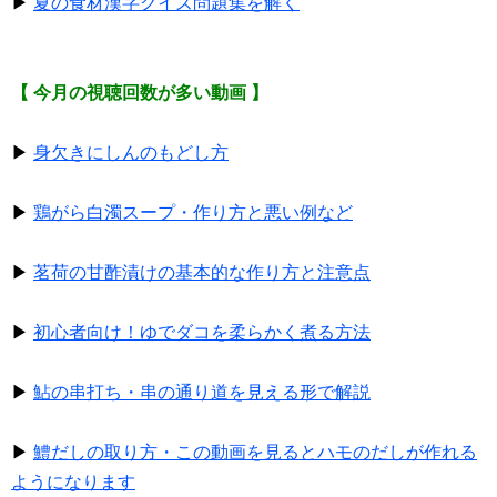
▶
夏の食材漢字クイズ問題集を解く
【 今月の視聴回数が多い動画 】
▶
身欠きにしんのもどし方
▶
鶏がら白濁スープ・作り方と悪い例など
▶
茗荷の甘酢漬けの基本的な作り方と注意点
▶
初心者向け！ゆでダコを柔らかく煮る方法
▶
鮎の串打ち・串の通り道を見える形で解説
▶
鱧だしの取り方・この動画を見るとハモのだしが作れる
ようになります