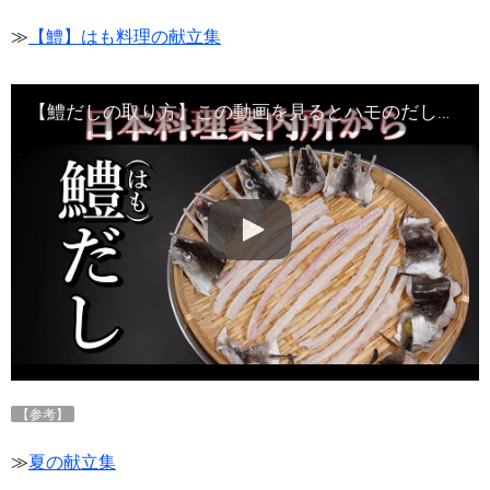
≫
【鱧】はも料理の献立集
【鱧だしの取り方】この動画を見るとハモのだしが作れるようになります・Japanese food#和食レシピ日本料理案内所
【参考】
≫
夏の献立集