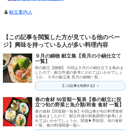
献立案内人
【この記事を閲覧した方が見ている他のペー
ジ】興味を持っている人が多い料理内容
９月の鍋物 献立集【長月の小鍋仕立て
一覧】
秋の献立【鍋物】 今回は９月の小鍋仕立てを集めま
したので、献立作成の参考にされてはいかがでしょ
うか。 ９月の献立集 長月の鍋物一覧...
【この記事を利用する】＞
春の食材 50音順一覧表【春の献立に役
立つ旬の野菜と魚介類/和食 食材 一覧】
春の食材【50音順一覧表】今回は春が旬の料理食材
を集めましたので、献立作成や和食調理の参考にさ
れてはいかがでしょうか。関連▶季節別、旬の食材
一覧、春の料理関連一覧へ