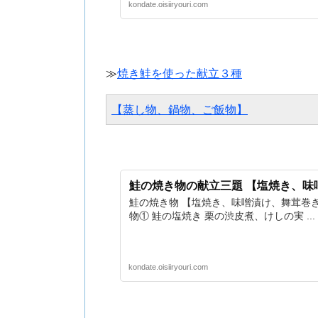
kondate.oisiiryouri.com
≫
焼き鮭を使った献立３種
【蒸し物、鍋物、ご飯物】
鮭の焼き物の献立三題 【塩焼き、味
鮭の焼き物 【塩焼き、味噌漬け、舞茸巻き
物① 鮭の塩焼き 栗の渋皮煮、けしの実 ...
kondate.oisiiryouri.com