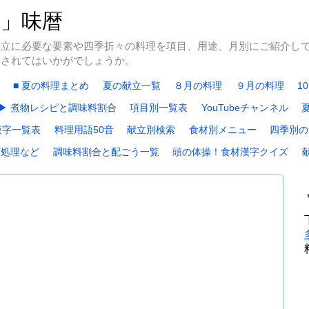
冬」味暦
献立に必要な要素や四季折々の料理を項目、用途、月別にご紹介し
にされてはいかがでしょうか。
■ 夏の料理まとめ
夏の献立一覧
８月の料理
９月の料理
1
▶ 煮物レシピと調味料割合
項目別一覧表
YouTubeチャンネル
漢字一覧表
料理用語50音
献立別検索
食材別メニュー
四季別の
下処理など
調味料割合と配ごう一覧
頭の体操！食材漢字クイズ