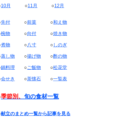
○
10月
○
11月
○
12月
○
先付
○
前菜
○
和え物
○
椀物
○
向付
○
焼き物
○
煮物
○
八寸
○
しのぎ
○
蒸し物
○
揚げ物
○
酢の物
○
鍋料理
○
ご飯物
○
松花堂
○
会せき
○
茶懐石
○
一覧表
季節別、
旬の食材一覧
○
○
献立のまとめ一覧から記事を見る