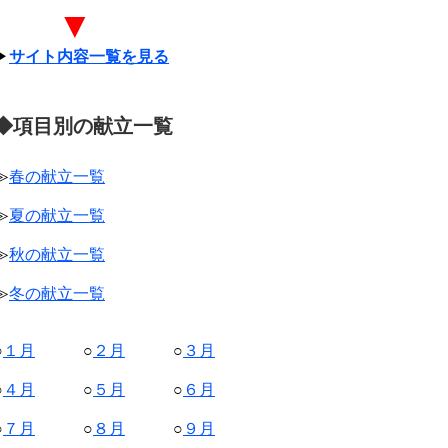
▼
▶
サイト内容一覧を見る
◆項目別の献立一覧
≫
春の献立一覧
≫
夏の献立一覧
≫
秋の献立一覧
≫
冬の献立一覧
○
１月
○
２月
○
３月
○
４月
○
５月
○
６月
○
７月
○
８月
○
９月