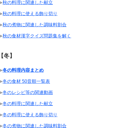
≫
秋の料理に関連した献立
≫
秋の料理に使える飾り切り
≫
秋の煮物に関連した調味料割合
≫
秋の食材漢字クイズ問題集を解く
【冬】
≫
冬の料理内容まとめ
≫
冬の食材 50音順一覧表
≫
冬のレシピ等の関連動画
≫
冬の料理に関連した献立
≫
冬の料理に使える飾り切り
≫
冬の煮物に関連した調味料割合