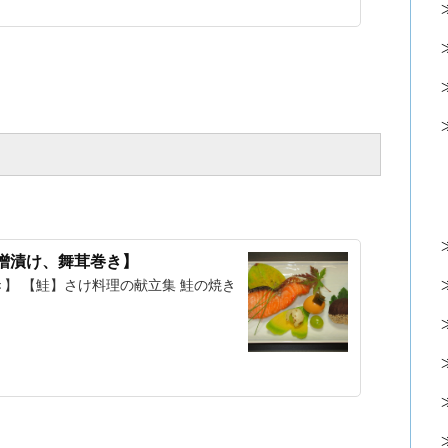
噌漬け、舞茸巻き】
】 【鮭】さけ料理の献立集 鮭の焼き