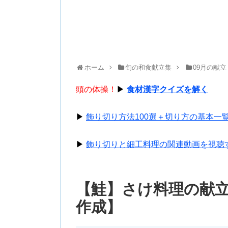
ホーム
旬の和食献立集
09月の献立
頭の体操！
▶
食材漢字クイズを解く
▶
飾り切り方法100選＋切り方の基本一
▶
飾り切りと細工料理の関連動画を視聴
【鮭】さけ料理の献
作成】