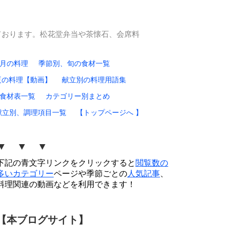
ております。松花堂弁当や茶懐石、会席料
0月の料理
季節別、旬の食材一覧
夏の料理【動画】
献立別の料理用語集
食材表一覧
カテゴリー別まとめ
献立別、調理項目一覧
【トップページへ 】
▼ ▼ ▼
下記の青文字リンクをクリックすると
閲覧数の
多いカテゴリー
ページや季節ごとの
人気記事
、
料理関連の動画などを利用できます！
【本ブログサイト】