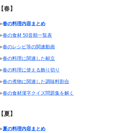
【春】
≫
春の料理内容まとめ
≫
春の食材 50音順一覧表
≫
春のレシピ等の関連動画
≫
春の料理に関連した献立
≫
春の料理に使える飾り切り
≫
春の煮物に関連した調味料割合
≫
春の食材漢字クイズ問題集を解く
【夏】
≫
夏の料理内容まとめ