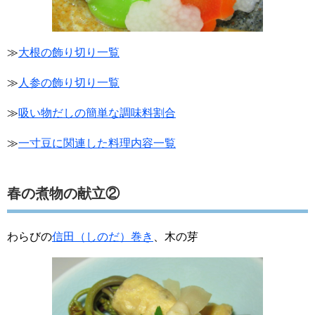
≫
大根の飾り切り一覧
≫
人参の飾り切り一覧
≫
吸い物だしの簡単な調味料割合
≫
一寸豆に関連した料理内容一覧
春の煮物の献立②
わらびの
信田（しのだ）巻き
、木の芽