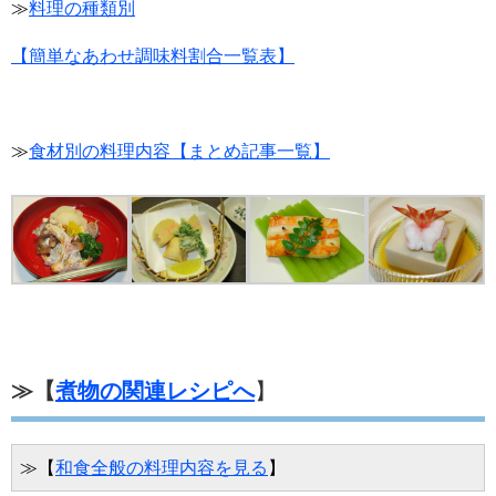
≫
料理の種類別
【簡単なあわせ調味料割合一覧表】
≫
食材別の料理内容【まとめ記事一覧】
≫【
煮物の関連レシピへ
】
≫【
和食全般の料理内容を見る
】