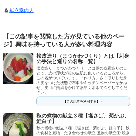
献立案内人
【この記事を閲覧した方が見ている他のペー
ジ】興味を持っている人が多い料理内容
松皮造り（まつかわづくり）とは【刺身
の手法と造りの名称一覧】
松皮造り（まつかわづくり）とは鯛の皮霜造りのこ
とで、皮の形状が松の皮肌に似ているところから、
この名がついています。「作り方」さく取りした身
の皮をつけた状態で布巾やキッチンペーパーをかぶ
せ、皮目に熱湯をかけて素早く氷水で冷やしてくだ
さい。
【この記事を利用する】＞
秋の煮物の献立３種【塩さば、菊かぶ、
鮭白子】
秋の煮物の献立３種 【塩さば、菊かぶ、鮭白子】 秋
の食材と煮物、たき合わせの献立 煮物の献立① 焼き