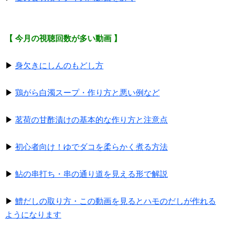
【 今月の視聴回数が多い動画 】
▶
身欠きにしんのもどし方
▶
鶏がら白濁スープ・作り方と悪い例など
▶
茗荷の甘酢漬けの基本的な作り方と注意点
▶
初心者向け！ゆでダコを柔らかく煮る方法
▶
鮎の串打ち・串の通り道を見える形で解説
▶
鱧だしの取り方・この動画を見るとハモのだしが作れる
ようになります