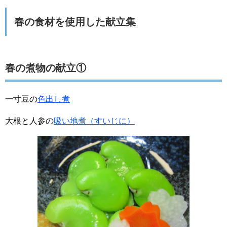
春の食材を使用した献立集
春の煮物の献立①
一寸豆の
色出し煮
大根と人参の
吸い地煮（すいじに）