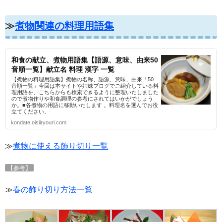
≫
煮物関連の料理用語集
和食の献立、煮物用語集【語源、意味、由来50
音順一覧】献立名 料理 漢字 一覧
【煮物の料理用語集】煮物の名称、語源、意味、由来「50
音順一覧」今回は本サイトや姉妹ブログでご紹介している料
理用語を、こちらからも検索できるように整理いたしました
ので煮物作りや和食調理の参考にされてはいかがでしょう
か。■各煮物の用語に移動いたします 。料理名を選んでお役
立てください。
kondate.oisiiryouri.com
≫
煮物に使える飾り切り一覧
【参考】
≫
春の飾り切り方法一覧