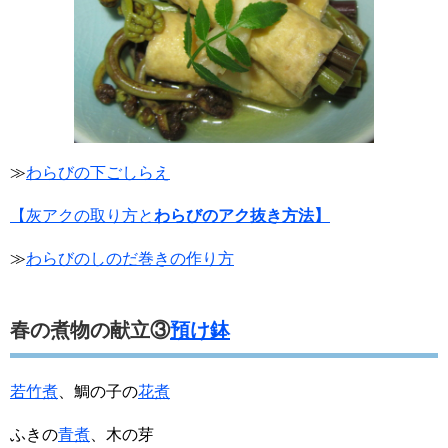
≫
わらびの下ごしらえ
【灰アクの取り方と
わらびのアク抜き方法】
≫
わらびのしのだ巻きの作り方
春の煮物の献立③
預け鉢
若竹煮
、鯛の子の
花煮
ふきの
青煮
、木の芽